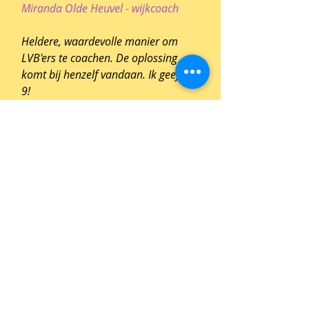
Miranda Olde Heuvel - wijkcoach
Heldere, waardevolle manier om
LVB'ers te coachen. De oplossing
komt bij henzelf vandaan. Ik geef een
9!
Irene Voogd - docent en coach op
een praktijkschool
Een fijne cursus met informatie en
handvatten waar je direct mee aan
de slag kunt. Heel fijn dat de trainer
zoveel ervaring heeft en tips,
voorbeelden en alternatieven kan
geven. Het zijn gevarieerde
cursusdagen die van het begin tot
het eind boeien.
Rian, creatief docent VSO ZML