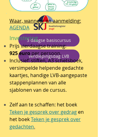
Waar, wanneer en aanmelding:
AGENDA
Investering
3 daagse basiscursus
Prijs vierdaagse training:
925 euro
per persoon.
verdiepingsdag LVB
Inclusief:
stiften, A3 schetsboek,
versimpelde helpende gedachte
kaartjes, handige LVB-aangepaste
stappenplannen van alle
sjablonen van de cursus.
Zelf aan te schaffen: het boek
Teken je gesprek over gedrag
en
het boek
Teken je gesprek over
gedachten
.