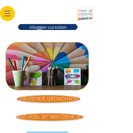
®
TEKEN JE GESPREK
MAAK JE GESPREK VISUEEL
inloggen cursisten
HELPENDE GEDACHTEN
WAT VOEL JE? WAT DENK JE?